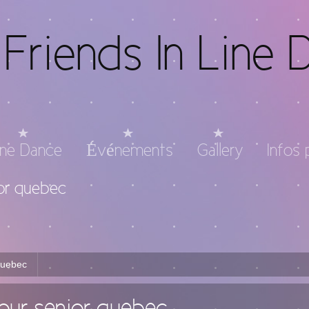
Friends In Line 
ine Dance
Événements
Gallery
Infos 
ior quebec
quebec