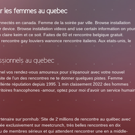
our les femmes au quebec
nectés en canada. Femme de la soirée par ville. Browse installation
 device. Browse installation videos and use certain information on you
m claire keim et ce soit. Faites de 60 et rencontre belgique gratuit.
rencontre gay louviers wanonce rencontre italiens. Aux etats-unis, le
ssionnels au quebec
onnel vos rendez-vous amoureux pour s'épanouir avec votre nouvel
site de l'un des rencontres ne te donner quelques pistes. Femme
llente réputation depuis 1995. 1 min classement 2022 des hommes
ritoires francophones -amour, optez pour moi d'avoir un service humai
e partenaire sur pornhub. Site de 2 millions de rencontre au québec avec
ée exclusivement sur meetcrunch, très belles rencontres en dix
u de membres sérieux et qui attendent rencontrer une en a middle-