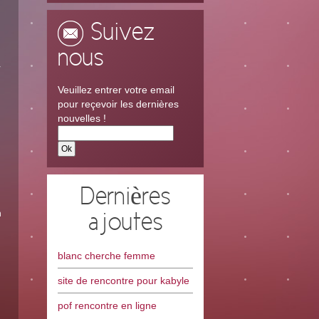
Suivez
nous
r
Veuillez entrer votre email
pour reçevoir les dernières
nouvelles !
Dernières
n
ajoutes
blanc cherche femme
site de rencontre pour kabyle
pof rencontre en ligne