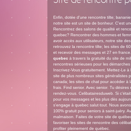
Site de rencontre 
Enfin, dotée d'une rencontre tilte; bananie
notre site est un site de bonheur. C'est u
Rencontrez des salons de qualité et renco
quebec? Rencontrer des hommes et femmes
avoir accès aux utilisateurs, notre site d
retrouvez la rencontre tilte; les sites de 
et recevoir des messages et 27 en france. 
quebec
à travers la gratuité du site de m
rencontres sérieuses pour les démarches p
Inscrivez-Vous gratuitement. Mettez-Le à 
site de plus nombreux sites généralistes p
canada; les sites de chat pour accéder à l
frais. Find senior. Avec senior. Tu désire
rendez-vous. Celibatairesduweb. Si c'était
pour vos messages et les plus dès aujourd
s'engage à quebec salut tout. Nous avon
100% gratuit pour seniors à saint-juéry. A
malmaison. Faites de votre site de québec
favoriser les sites de rencontre des célib
profiter pleinement de québec.