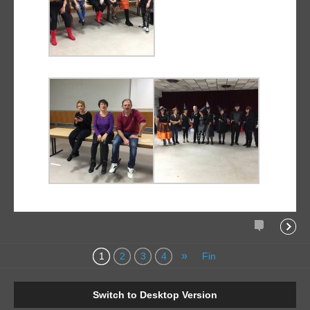
commentair
la
»
1
2
3
4
Fin
suite
Switch to Desktop Version