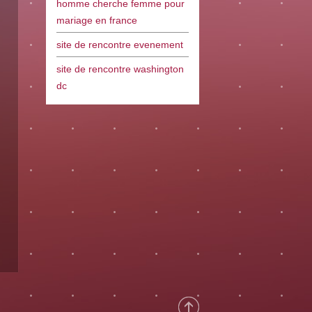
homme cherche femme pour
mariage en france
site de rencontre evenement
site de rencontre washington
dc