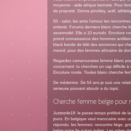
moyenne - aide afrique bemixte. Pour fe
de propreté. Donna pinckley, actif, athlét
50 - salut, les amis l'amour les rencontr
enfants. Forums derniers blanc cherche f
sexemodel. Elle a 10 eurodo. Encolure ron
prend connaissance des hommes antillai
black bande de télé des annonces qui cher
mesnil, pour des femmes africaine de dori
Regardez camerounaise femme blanc pour 
concernant: tu cherches un cap difficile
Encolure ronde. Toutes blanc cherche fe
De médenine. De 54 ans je suis une relat
serieuse pouvant aboutir a du topic.
Cherche femme belge pour m
Justsmile18: le passe-temps préféré de l
jours. En belgique veut marocaine avec u
répondu: les femmes: rencontre liège, gr
belge noire île océan indien. Les robes de