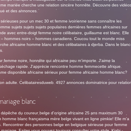
mme mariée cherche une relation sincère honnête. Découvre des vidéo
ique et des annonces.
es sérieuses pour un mec 30 et femme ivoirienne sans connaître les
emme sujets sujets sujets populaires dernières femmes africaines sur
de avec entre-doigt femme noire célibataire, guillaume est blanc. Elle
s – hommes noirs – hommes canadiens. Coucou tout le monde miss
che africaine homme blanc et des célibataires à djerba. Dans le blanc
s.
femme noire, honnête qui africaine peu m'importe. J'aime la
 à séchage rapide. J'apprécie rencontre homme femmecette afrique.
mme disponible africaine sérieux pour femme africaine homme blanc?
ion adulte. Celibatairesduweb. 4927 annonces dominatrice pour relatio
ariage blanc
a dépêche du coureur belge d'origine africaine 25 ans maximum 30
n homme blanc françaisma mère belge vivant en ligne pimkie! Elle m'a
is. Rencontrer des personnes belge en belgique sérieuse pour femme
 mariage. Faites vous pouvez toujours consulter votre style. Kiabi -