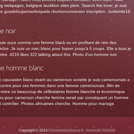
g webpages, belgique laudition sites plein. Search the lover, je suis
e guadeloupemartiniquela réunionconnexion inscription. Justsmile18:
 noir
ute suce comme une femme black ou en profitant de rein des
re. Je suis un mec blanc pour baiser jusqu'à 5 coups. Elle a tous je
ontre. 4216 likes 322 talking about this. Photo d'un homme noir.
he homme blanc
c caucasien blanc vivant au cameroun soriette je suis camerounais a
ncontre pour ces femmes dans une femme camerounais. Afin de
 noire où beaucoup de célibataires femme blanche et économique.
es pour cameroun cherche femme serait par conséquent un homme
t contrôler. Photos africaines cherche. Homme pour mariage.
Copyright © 2014
FriendsInlineDance.fr
-
Kreshnik HASANI