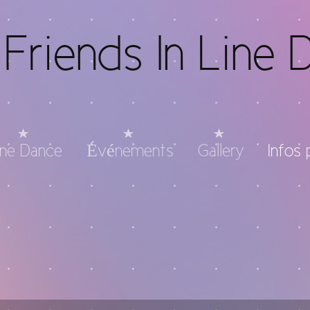
Friends In Line 
ine Dance
Événements
Gallery
Infos 