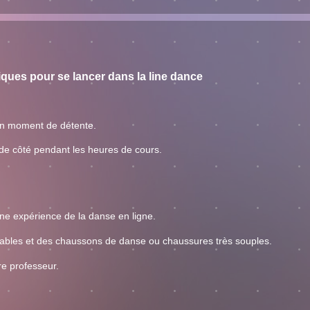
iques pour se lancer dans la line dance
un moment de détente.
 de côté pendant les heures de cours.
ne expérience de la danse en ligne.
éables et des chaussons de danse ou chaussures très souples.
re professeur.