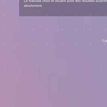
Le mauvais choix et veulent avoir des résultats surpren
absolument.
Cop