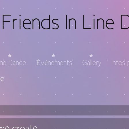
Friends In Line 
ine Dance
Événements
Gallery
Infos 
te