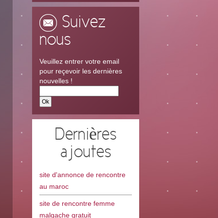
Suivez
nous
Veuillez entrer votre email
pour reçevoir les dernières
nouvelles !
Dernières
ajoutes
site d'annonce de rencontre
au maroc
site de rencontre femme
malgache gratuit