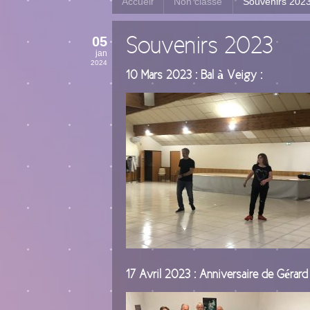
Accueil
Non classé
Souvenirs 202
05
Souvenirs 2023
jan
2024
10 Mars 2023 : Bal à Veigy :
17 Avril 2023 : Anniversaire de Gérard 