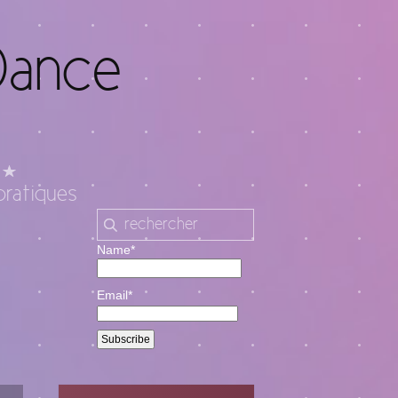
Dance
pratiques
Name*
Email*