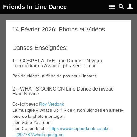
Friends In Line Dance
25
14 Février 2026: Photos et Vidéos
fév
026
Danses Enseignées:
1 – GOSPEL ALIVE Line Dance – Niveau
Intermédiaire / Avancé, phrasée- 1 mur.
Pas de vidéos, ni fiche de pas pour l’instant.
2 – WHAT’S GOING ON Line Dance de niveau
Haut Novice
Co-écrit avec
Roy Verdonk
La musique « what’s Up ? » de 4 Non Blondes en arrière-
fond de la photo montage !
Lien vidéo YouTube :
Lien Copperknob :
https://www.copperknob.co.uk/
…/207787/whats-going-on