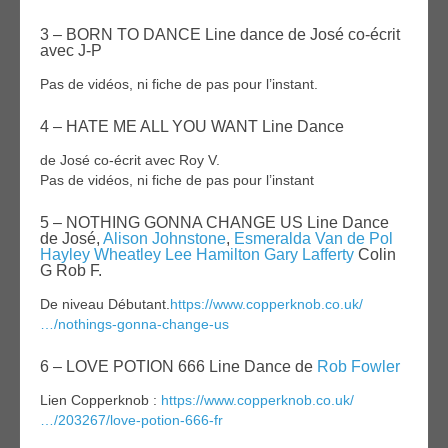
3 – BORN TO DANCE Line dance de José co-écrit
avec J-P
Pas de vidéos, ni fiche de pas pour l’instant.
4 – HATE ME ALL YOU WANT Line Dance
de José co-écrit avec Roy V.
Pas de vidéos, ni fiche de pas pour l’instant
5 – NOTHING GONNA CHANGE US Line Dance
de José,
Alison Johnstone
,
Esmeralda Van de Pol
Hayley Wheatley
Lee Hamilton
Gary Lafferty
Colin
G Rob F.
De niveau Débutant.
https://www.copperknob.co.uk/
…/nothings-gonna-change-us
6 – LOVE POTION 666 Line Dance de
Rob Fowler
Lien Copperknob :
https://www.copperknob.co.uk/
…/203267/love-potion-666-fr