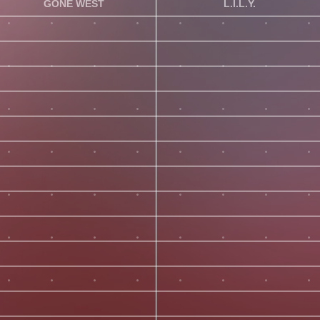
GONE WEST
L.I.L.Y.