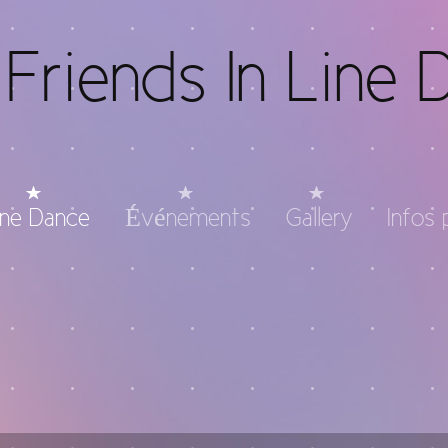
Friends In Line 
ine Dance
Événements
Gallery
Infos 