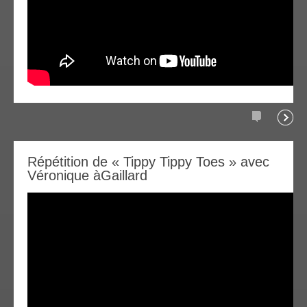
commentair
la
03
Répétition de « Tippy Tippy Toes » avec
suite
Véronique àGaillard
ov
016