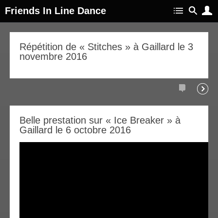
Friends In Line Dance
06
Répétition de « Stitches » à Gaillard le 3
novembre 2016
ov
016
commentair
la
06
Belle prestation sur « Ice Breaker » à
suite
Gaillard le 6 octobre 2016
ov
016