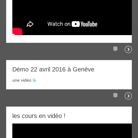
commentair
la
21
Démo 22 avril 2016 à Genève
suite
oût
016
une vidéo
là
commentair
la
26
les cours en vidéo !
suite
ep
015