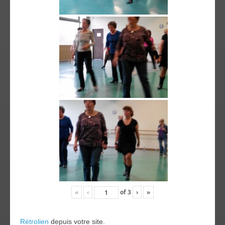
«
‹
of
3
›
»
Rétrolien
depuis votre site.