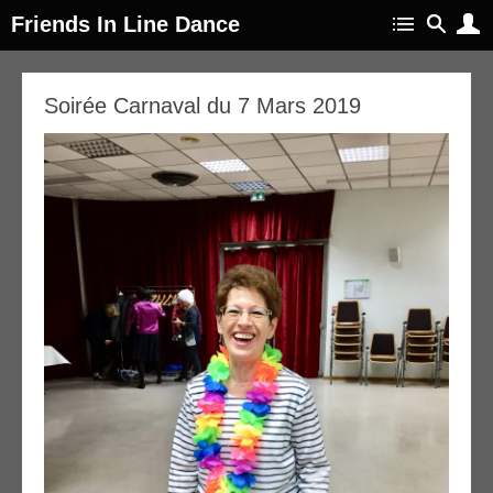
Friends In Line Dance
10
Soirée Carnaval du 7 Mars 2019
ar
019