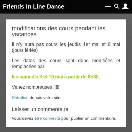
Friends In Line Dance
25
modifications des cours pendant les
vacances
avr
014
Il n’y aura pas cours les jeudis 1er mai et 8 mai
(jours fériés)
Les dates des cours sont donc modifiées et
remplacées par
les samedis 3 et 10 mai à partir de 8h30
.
Venez nombreuses !!!!!
Rétrolien
depuis votre site.
Laisser un commentaire
Vous devez
être connecté
pour publier un commentaire.