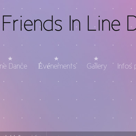
Friends In Line 
ine Dance
Événements
Gallery
Infos 