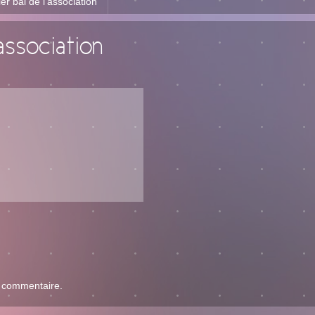
er bal de l’association
’association
n commentaire.