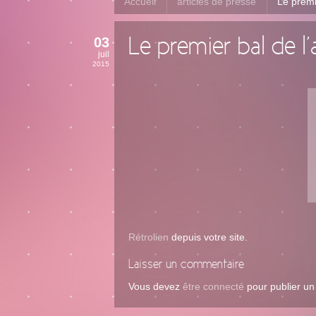
Accueil
articles de presse
Le premi
03
Le premier bal de l
juil
2015
Rétrolien
depuis votre site.
Laisser un commentaire
Vous devez
être connecté
pour publier u