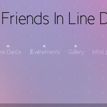
Friends In Line 
ine Dance
Événements
Gallery
Infos 