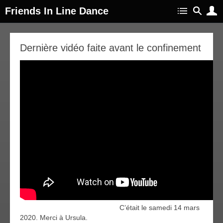
Friends In Line Dance
25
Dernière vidéo faite avant le confinement
ar
020
C’était le samedi 14 mars
2020. Merci à Ursula.