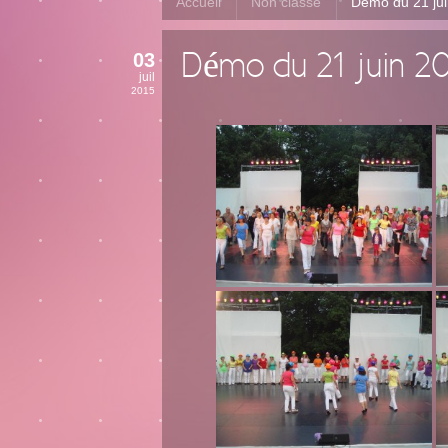
Accueil
Non classé
Démo du 21 ju
03
Démo du 21 juin 2
juil
2015