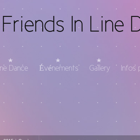
Friends In Line 
ine Dance
Événements
Gallery
Infos 