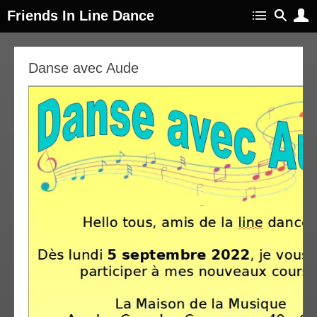
Friends In Line Dance
31
Danse avec Aude
oût
022