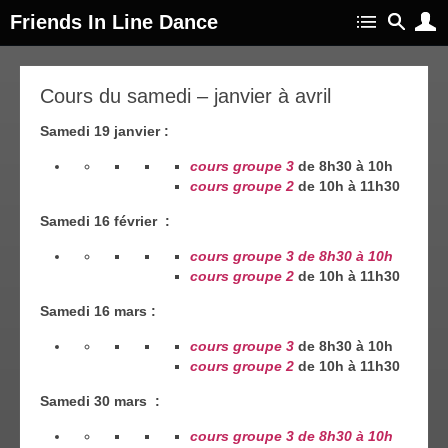
Friends In Line Dance
04
Cours du samedi – janvier à avril
jan
019
Samedi 19 janvier :
cours groupe 3
de 8h30 à 10h
cours groupe 2
de 10h à 11h30
Samedi 16 février :
cours
groupe
3 de 8h30 à 10h
cours groupe 2
de 10h à 11h30
Samedi 16 mars :
cours groupe 3
de 8h30 à 10h
cours groupe 2
de 10h à 11h30
Samedi 30 mars :
cours groupe 3 de 8h30 à 10h