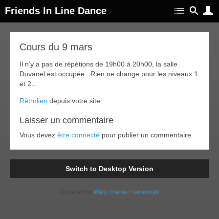
Friends In Line Dance
09
Cours du 9 mars
ar
017
Il n’y a pas de répétions de 19h00 à 20h00, la salle
Duvanel est occupée.. Rien ne change pour les niveaux 1
et 2…
Rétrolien
depuis votre site.
Laisser un commentaire
Vous devez
être connecté
pour publier un commentaire.
Switch to Desktop Version
Powered by
Warp Theme Framework