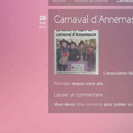
Accueil
articles de presse
Carnava
26
Carnaval d’Annemas
mar
2014
L’association fait 
Rétrolien
depuis votre site.
Laisser un commentaire
Vous devez
être connecté
pour publier u