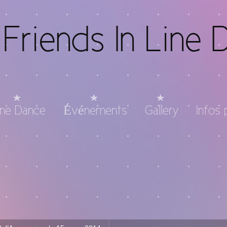
Friends In Line 
ine Dance
Événements
Gallery
Infos 